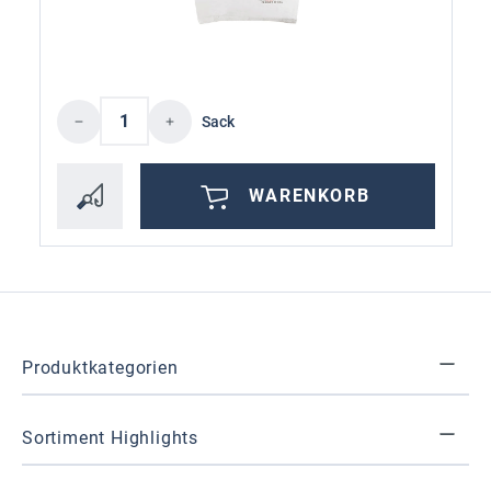
Produkt Anzahl: Gib den gewünschten Wer
Sack
WARENKORB
Produktkategorien
Sortiment Highlights