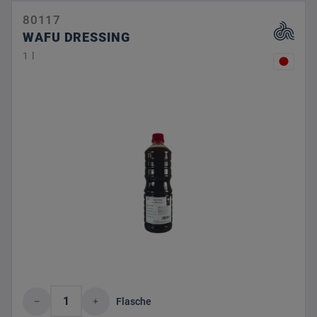
80117
WAFU DRESSING
1 l
Produkt Anzahl: Gib den gewünschten Wert 
Flasche