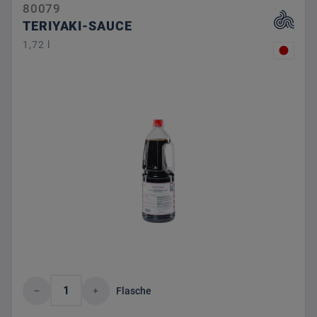
80079
TERIYAKI-SAUCE
1,72 l
Produkt Anzahl: Gib den gewünschten Wert 
Flasche