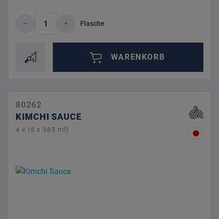
Produkt Anzahl: Gib den gewünschten Wert 
Flasche
WARENKORB
80262
KIMCHI SAUCE
4 x (6 x 385 ml)