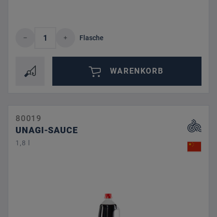
Produkt Anzahl: Gib den gewünschten Wert 
Flasche
WARENKORB
80019
UNAGI-SAUCE
1,8 l