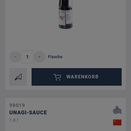
Produkt Anzahl: Gib den gewünschten Wert 
Flasche
WARENKORB
98019
UNAGI-SAUCE
1,8 l