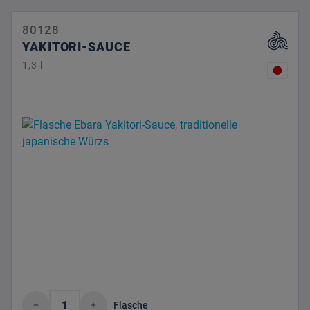
80128
YAKITORI-SAUCE
1,3 l
Produkt Anzahl: Gib den gewünschten Wert 
Flasche