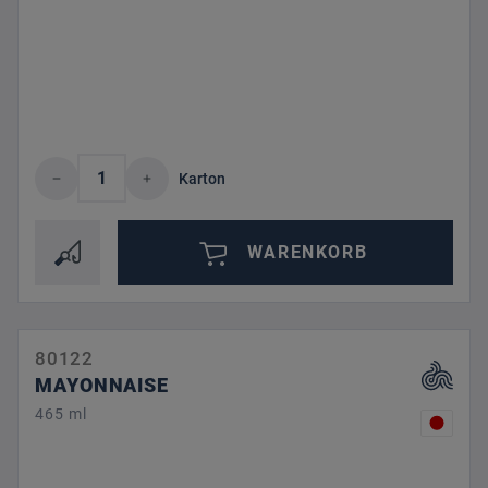
Produkt Anzahl: Gib den gewünschten Wert 
Karton
WARENKORB
80122
MAYONNAISE
465 ml