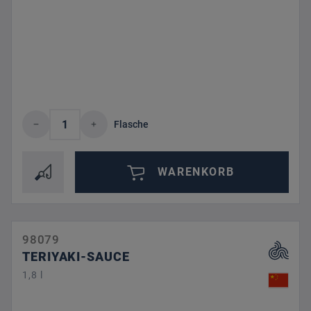
Produkt Anzahl: Gib den gewünschten Wert 
Flasche
WARENKORB
98079
TERIYAKI-SAUCE
1,8 l