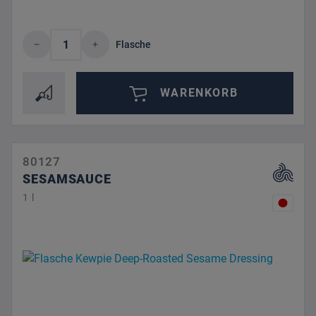
Produkt Anzahl: Gib den gewünschten Wert 
Flasche
WARENKORB
80127
SESAMSAUCE
1 l