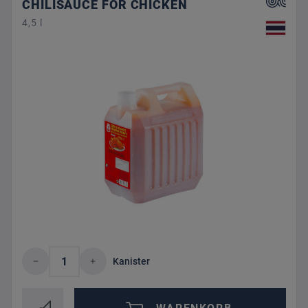
CHILISAUCE FOR CHICKEN
4,5 l
Produkt Anzahl: Gib den gewünschten Wert 
Kanister