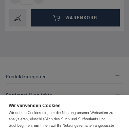
WARENKORB
Produktkategorien
Sortiment Highlights
Wir verwenden Cookies
Wir setzen Cookies ein, um die Nutzung unserer Webseiten zu
Kontakt
analysieren, einschließlich des Such und Surfverlaufs und
Suchbegriffen, um Ihnen auf Ihr Nutzungsverhalten angepasste