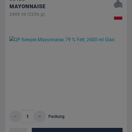
MAYONNAISE
2400 ml (2256 g)
Produkt Anzahl: Gib den gewünschten Wert 
Packung