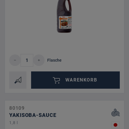
Produkt Anzahl: Gib den gewünschten Wert 
Flasche
WARENKORB
80109
YAKISOBA-SAUCE
1,8 l