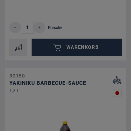
Produkt Anzahl: Gib den gewünschten Wert 
Flasche
WARENKORB
80150
YAKINIKU BARBECUE-SAUCE
1,8 l