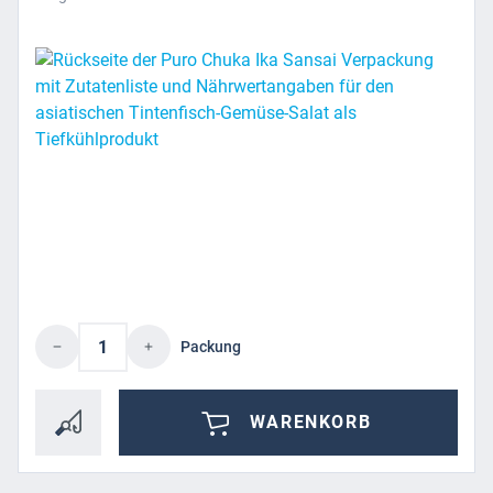
Produkt Anzahl: Gib den gewünschten Wert 
Packung
WARENKORB