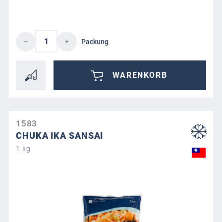
Produkt Anzahl: Gib den gewünschten Wert 
Packung
WARENKORB
1583
CHUKA IKA SANSAI
1 kg