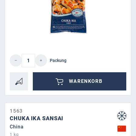
Produkt Anzahl: Gib den gewünschten Wert 
Packung
WARENKORB
1563
CHUKA IKA SANSAI
China
1 kg