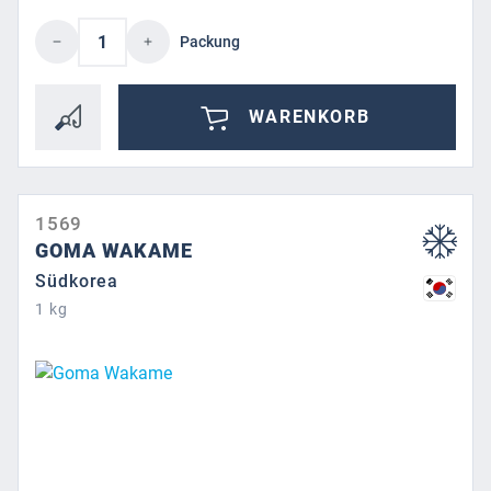
Produkt Anzahl: Gib den gewünschten Wert 
Packung
WARENKORB
1569
GOMA WAKAME
Südkorea
1 kg