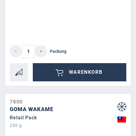
Produkt Anzahl: Gib den gewünschten Wert 
Packung
WARENKORB
7800
GOMA WAKAME
Retail Pack
250 g