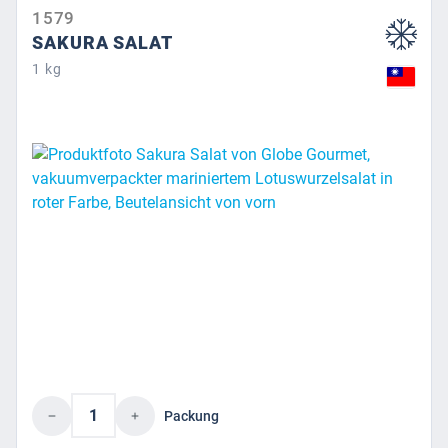
1579
SAKURA SALAT
1 kg
Produkt Anzahl: Gib den gewünschten Wert 
Packung