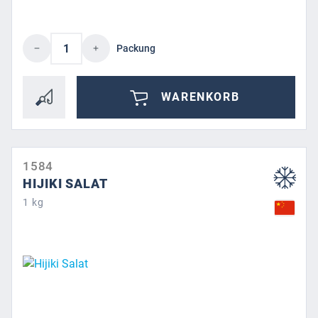
Produkt Anzahl: Gib den gewünschten Wert 
Packung
WARENKORB
1584
HIJIKI SALAT
1 kg