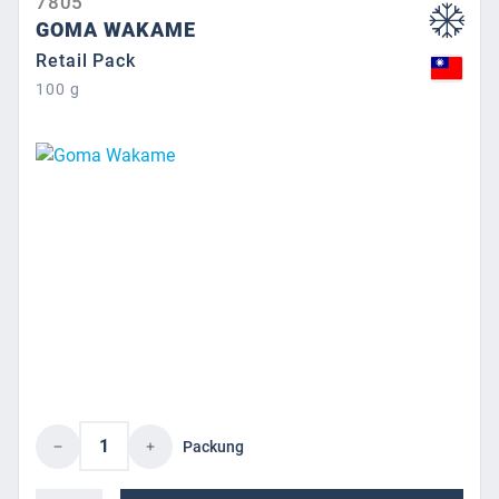
7805
GOMA WAKAME
Retail Pack
100 g
Produkt Anzahl: Gib den gewünschten Wert 
Packung