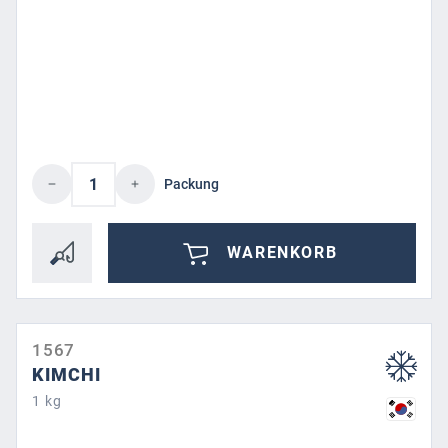
Produkt Anzahl: Gib den gewünschten Wert 
Packung
WARENKORB
1567
KIMCHI
1 kg