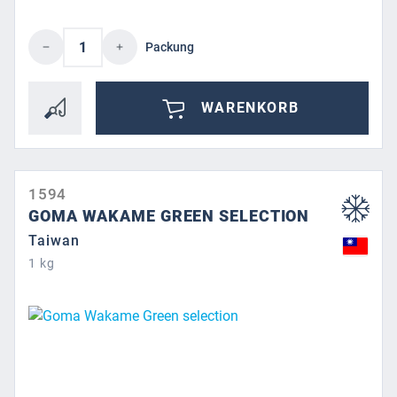
Produkt Anzahl: Gib den gewünschten Wert 
Packung
WARENKORB
1594
GOMA WAKAME GREEN SELECTION
Taiwan
1 kg