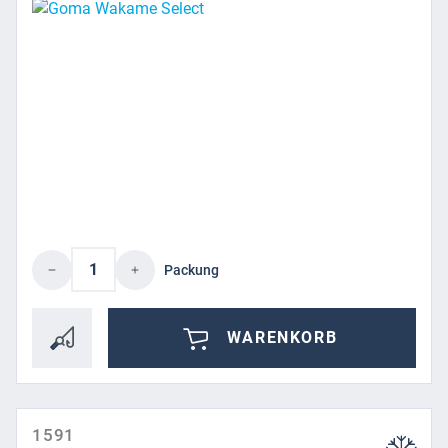
Produkt Anzahl: Gib den gewünschten Wert 
Packung
WARENKORB
1591