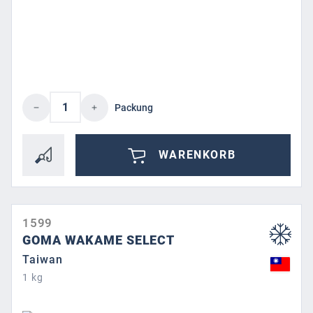
Produkt Anzahl: Gib den gewünschten Wert 
Packung
WARENKORB
1599
GOMA WAKAME SELECT
Taiwan
1 kg