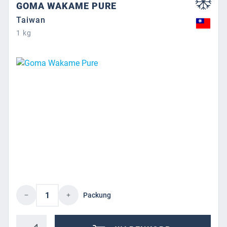
GOMA WAKAME PURE
Taiwan
1 kg
Produkt Anzahl: Gib den gewünschten Wert 
Packung