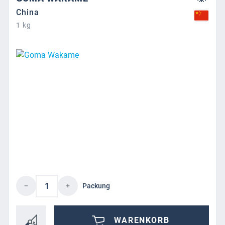
China
1 kg
Produkt Anzahl: Gib den gewünschten Wert 
Packung
WARENKORB