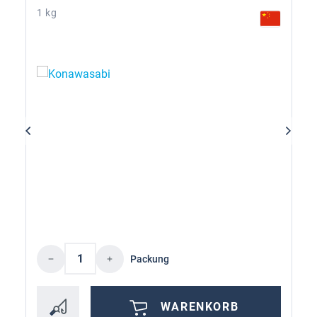
1 kg
Produkt Anzahl: Gib den gewünschten Wer
Packung
WARENKORB