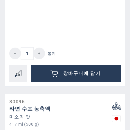
제품 수량: 원하는 값을 입력하거나 버튼을
봉지
장바구니에 담기
80096
라면 수프 농축액
미소의 맛
417 ml (500 g)