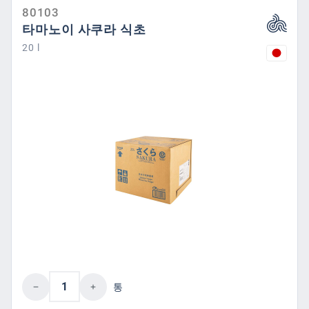
80103
타마노이 사쿠라 식초
20 l
제품 수량: 원하는 값을 입력하거나 버튼을
통