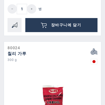
제품 수량: 원하는 값을 입력하거나 버튼을
병
장바구니에 담기
80024
칠리 가루
300 g