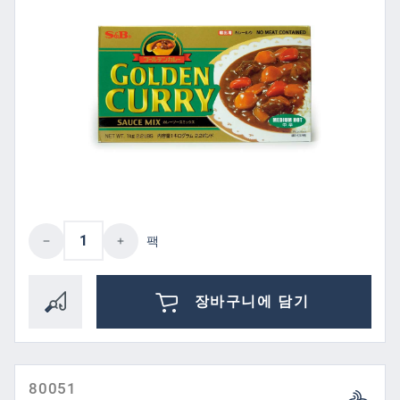
제품 수량: 원하는 값을 입력하거나 버튼을
팩
장바구니에 담기
80051