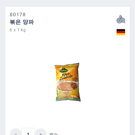
80178
볶은 양파
6 x 1 kg
제품 수량: 원하는 값을 입력하거나 버튼을
박스