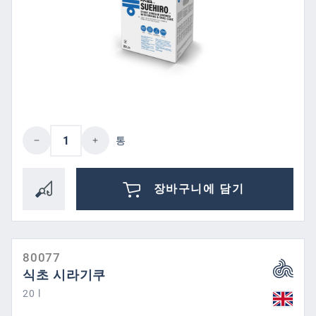
제품 수량: 원하는 값을 입력하거나 버튼을
통
장바구니에 담기
80077
식초 시라기쿠
20 l