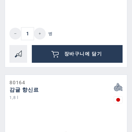
제품 수량: 원하는 값을 입력하거나 버튼을
병
장바구니에 담기
80164
감귤 향신료
1,8 l