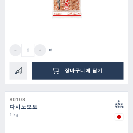
제품 수량: 원하는 값을 입력하거나 버튼을
팩
장바구니에 담기
80108
다시노모토
1 kg