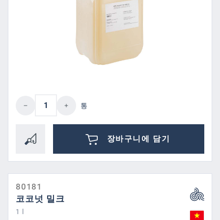
제품 수량: 원하는 값을 입력하거나 버튼을
통
장바구니에 담기
80181
코코넛 밀크
1 l