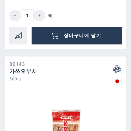
제품 수량: 원하는 값을 입력하거나 버튼을
팩
장바구니에 담기
80143
가쓰오부시
500 g