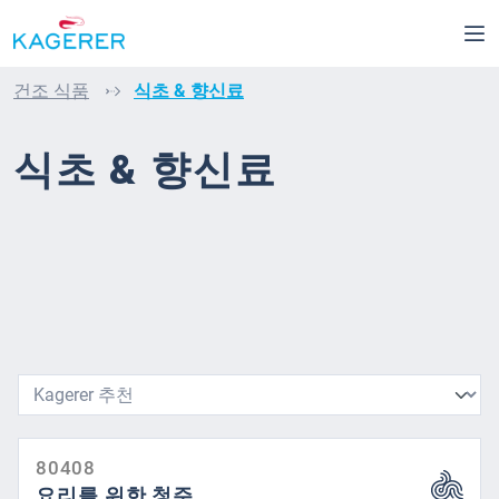
메인 콘텐츠로 건너뛰기
건조 식품
식초 & 향신료
식초 & 향신료
80408
요리를 위한 청주