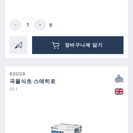
제품 수량: 원하는 값을 입력하거나 버튼을
통
장바구니에 담기
80038
곡물식초 스에히로
20 l