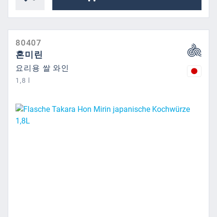
80407
혼미린
요리용 쌀 와인
1,8 l