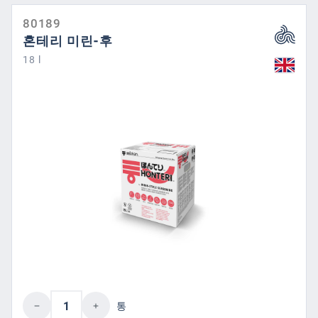
80189
혼테리 미린-후
18 l
제품 수량: 원하는 값을 입력하거나 버튼을
통