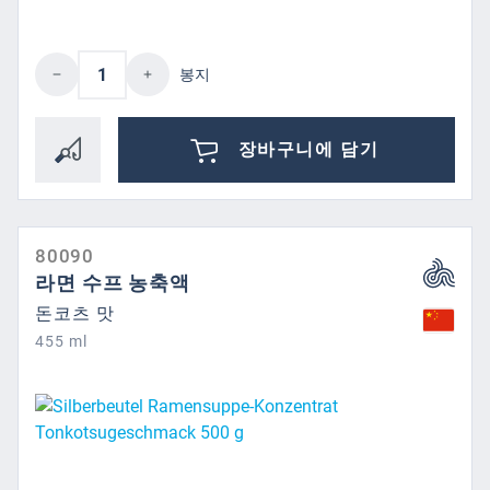
제품 수량: 원하는 값을 입력하거나 버튼을
봉지
장바구니에 담기
80090
라면 수프 농축액
돈코츠 맛
455 ml