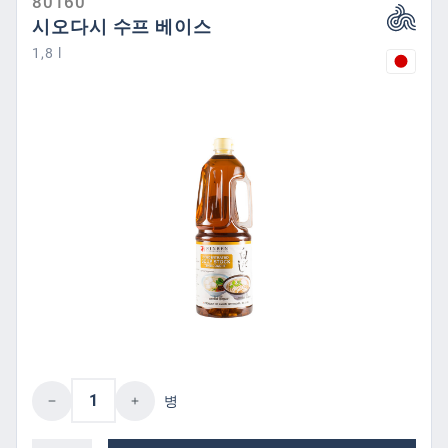
80160
시오다시 수프 베이스
1,8 l
제품 수량: 원하는 값을 입력하거나 버튼을
병