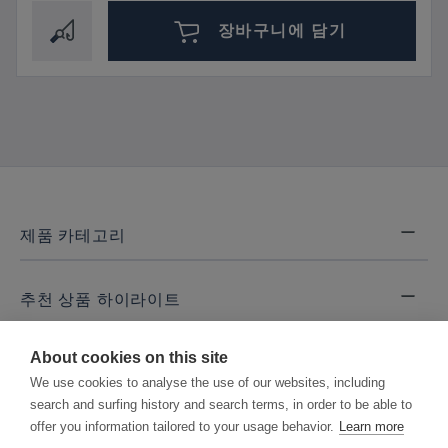
장바구니에 담기
제품 카테고리
추천 상품 하이라이트
About cookies on this site
연락처 및 법적 고지
We use cookies to analyse the use of our websites, including
search and surfing history and search terms, in order to be able to
법적 고지
offer you information tailored to your usage behavior.
Learn more