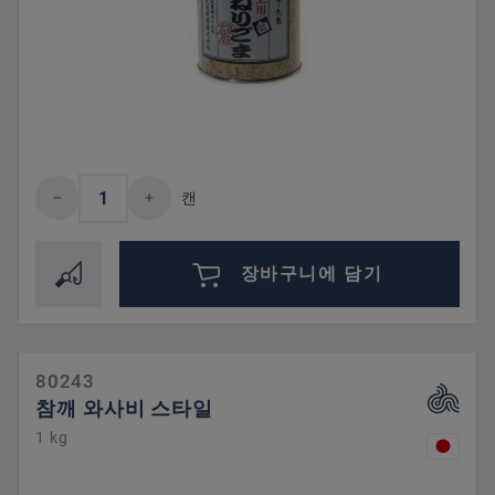
제품 수량: 원하는 값을 입력하거나 버튼을
캔
장바구니에 담기
80243
참깨 와사비 스타일
1 kg