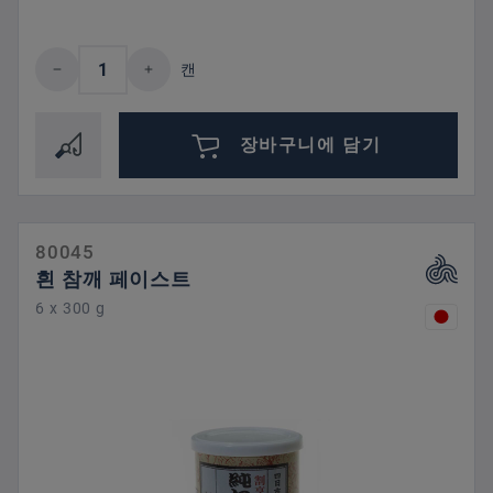
제품 수량: 원하는 값을 입력하거나 버튼을
캔
장바구니에 담기
80045
흰 참깨 페이스트
6 x 300 g