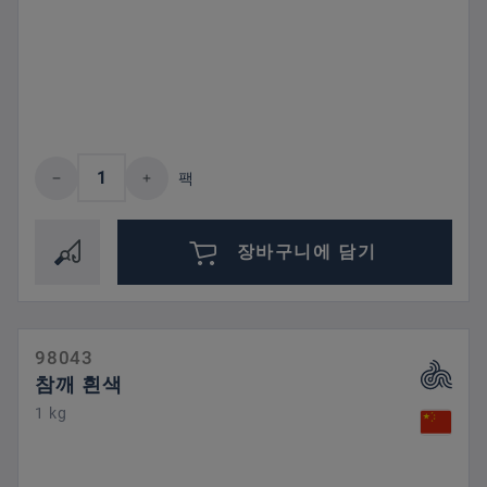
제품 수량: 원하는 값을 입력하거나 버튼을
팩
장바구니에 담기
98043
참깨 흰색
1 kg