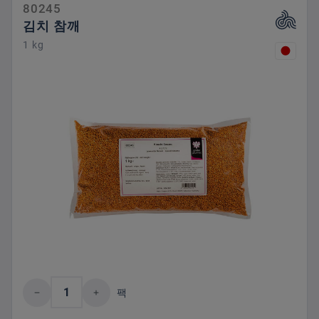
80245
김치 참깨
1 kg
제품 수량: 원하는 값을 입력하거나 버튼을
팩