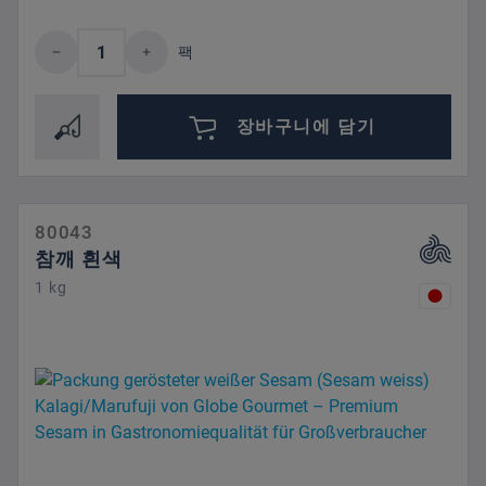
제품 수량: 원하는 값을 입력하거나 버튼을
팩
장바구니에 담기
80043
참깨 흰색
1 kg