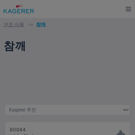
로 건너뛰기
건조 식품
참깨
참깨
80044