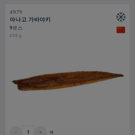
4979
아나고 가바야키
9온스
255 g
제품 수량: 원하는 값을 입력하거나 버튼을
팩