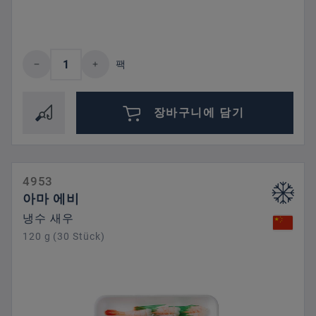
제품 수량: 원하는 값을 입력하거나 버튼을
팩
장바구니에 담기
4953
아마 에비
냉수 새우
120 g (30 Stück)