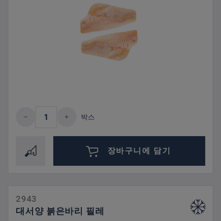
제품 수량: 원하는 값을 입력하거나 버튼을
박스
장바구니에 담기
2943
대서양 붉은바리 필레