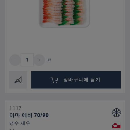
제품 수량: 원하는 값을 입력하거나 버튼을
팩
장바구니에 담기
1117
아마 에비 70/90
냉수 새우