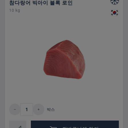
참다랑어 빅아이 블록 로인
10 kg
제품 수량: 원하는 값을 입력하거나 버튼을
박스