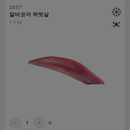
2857
알바코어 허릿살
1-3 kg
제품 수량: 원하는 값을 입력하거나 버튼을
개