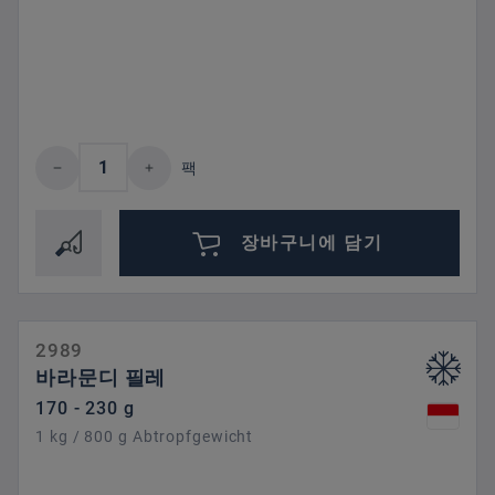
제품 수량: 원하는 값을 입력하거나 버튼을
팩
장바구니에 담기
2989
바라문디 필레
170 - 230 g
1 kg / 800 g Abtropfgewicht