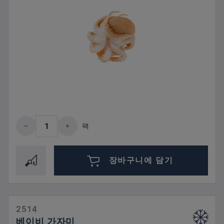
제품 수량: 원하는 값을 입력하거나 버튼을
팩
장바구니에 담기
2514
베이비 가자미