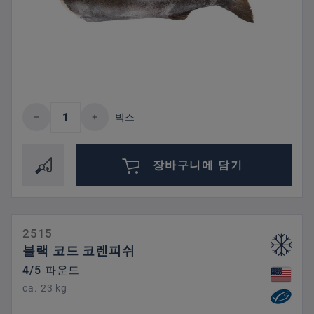
제품 수량: 원하는 값을 입력하거나 버튼을
박스
장바구니에 담기
2515
블랙 코드 코렌피쉬
4/5 파운드
ca. 23 kg