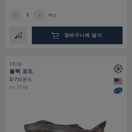
제품 수량: 원하는 값을 입력하거나 버튼을
박스
장바구니에 담기
2516
블랙 코드
5/7파운드
ca. 23 kg