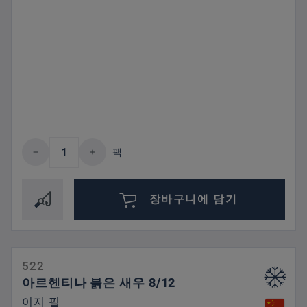
제품 수량: 원하는 값을 입력하거나 버튼을
팩
장바구니에 담기
522
아르헨티나 붉은 새우 8/12
이지 필