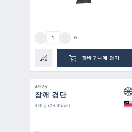
제품 수량: 원하는 값을 입력
팩
장바구니에 담기
4925
참깨 경단
480 g (24 Stück)