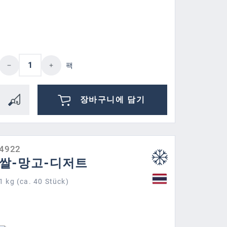
이십시오.
버튼을 사용하여 수량을 늘리거나 줄이십시오
제품 수량: 원하는 값을 입력하거나 버튼을
팩
장바구니에 담기
4922
쌀-망고-디저트
1 kg (ca. 40 Stück)