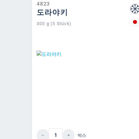
4823
처리
도라야키
300 g (5 Stück)
제품 수량: 원하는 값을 입력
박스