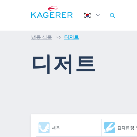
로 건너뛰기
메인 메뉴로 건너뛰기
냉동 식품
디저트
디저트
새우
갑각류 및