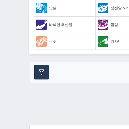
맛살
생선알 & 
바삭한 해산물
딤섬
국수
와사비
제조 업체
요리