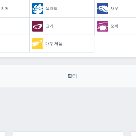
캐비어
샐러드
새우
고기
모찌
대두 제품
필터
구색
생산
인증
저장