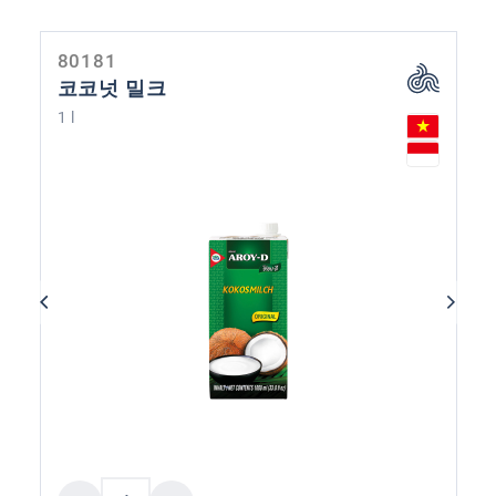
80181
코코넛 밀크
1 l
제품 수량: 원하는 값을 입력하거나 버튼