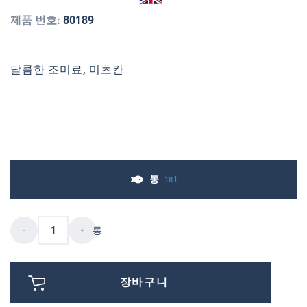
제품 번호:
80189
달콤한 조미료, 미츠칸
통
18 l
통
장바구니