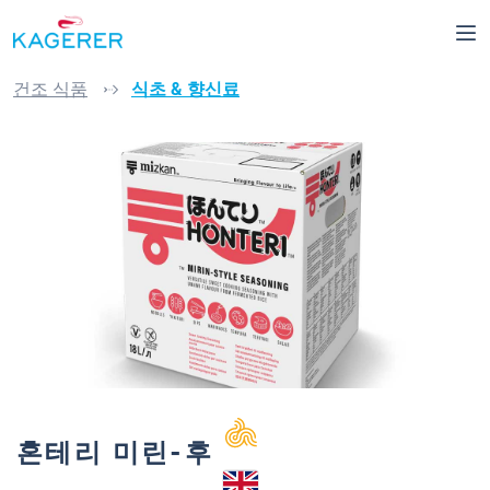
로 건너뛰기
건조 식품
식초 & 향신료
이미지 갤러리 건너뛰기
혼테리 미린-후