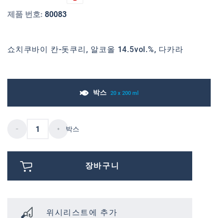
제품 번호:
80083
쇼치쿠바이 칸-돗쿠리, 알코올 14.5vol.%, 다카라
박스
20 x 200 ml
박스
장바구니
위시리스트에 추가