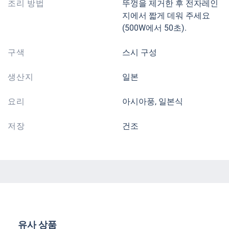
조리 방법
뚜껑을 제거한 후 전자레인
지에서 짧게 데워 주세요
(500W에서 50초).
구색
스시 구성
생산지
일본
요리
아시아풍, 일본식
저장
건조
제품 갤러리 건너뛰기
유사 상품