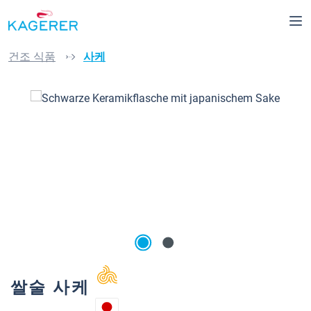
로 건너뛰기
건조 식품
사케
이미지 갤러리 건너뛰기
쌀술 사케