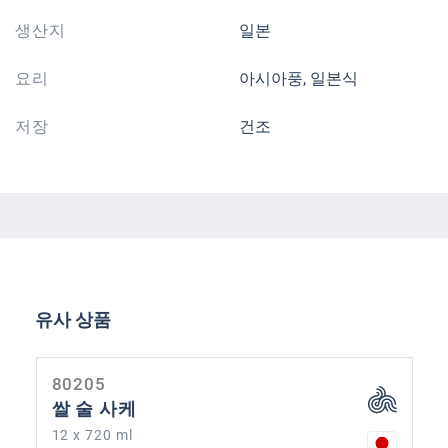
생산지
일본
요리
아시아풍, 일본식
저장
건조
제품 갤러리 건너뛰기
유사 상품
80205
쌀 술 사케
12 x 720 ml