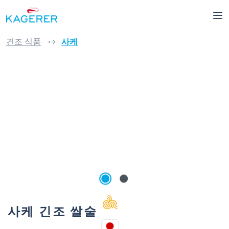
로 건너뛰기
건조 식품
사케
이미지 갤러리 건너뛰기
사케 긴조 쌀술