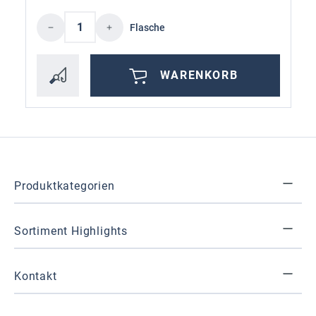
Produkt Anzahl: Gib den gewünschten Wer
Flasche
WARENKORB
Produktkategorien
Sortiment Highlights
Kontakt