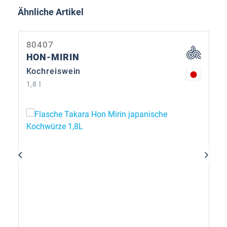
Produktgalerie überspringen
Ähnliche Artikel
80407
HON-MIRIN
Kochreiswein
1,8 l