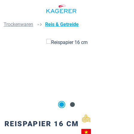
Zum Hauptinhalt springen
Trockenwaren
Reis & Getreide
Bildergalerie überspringen
REISPAPIER 16 CM