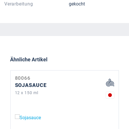
Verarbeitung
gekocht
Produktgalerie überspringen
Ähnliche Artikel
80066
SOJASAUCE
12 x 150 ml