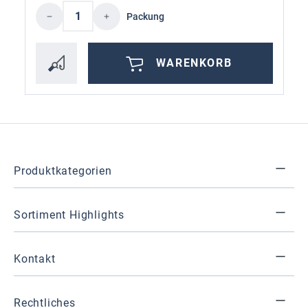
Produkt Anzahl: Gib den gewünschten Wer
Packung
WARENKORB
Produktkategorien
Sortiment Highlights
Kontakt
Rechtliches