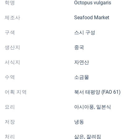
학명
Octopus vulgaris
제조사
Seafood Market
구색
스시 구성
생산지
중국
서식지
자연산
수역
소금물
어획 지역
북서 태평양 (FAO 61)
요리
아시아풍, 일본식
저장
냉동
처리
삶은, 잘려짐