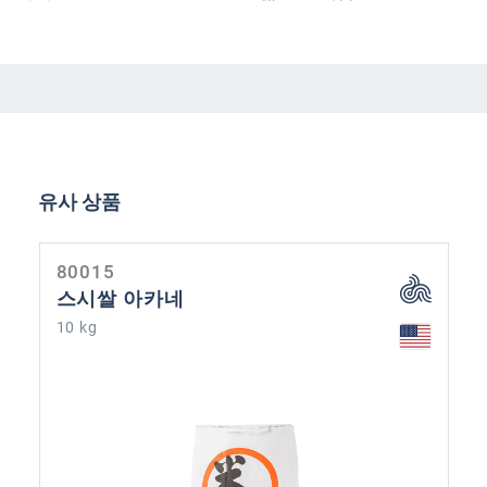
제품 갤러리 건너뛰기
유사 상품
80015
스시쌀 아카네
10 kg