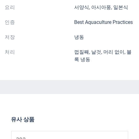
요리
서양식, 아시아풍, 일본식
인증
Best Aquaculture Practices
저장
냉동
처리
껍질째, 날것, 머리 없이, 블
록 냉동
제품 갤러리 건너뛰기
유사 상품