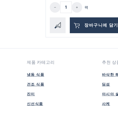
제품 수량: 원하는 값을
팩
장바구니에 담
제품 카테고리
추천 상
냉동 식품
바삭한 
건조 식품
딤섬
진미
아시아 
신선식품
사케