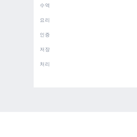
수역
요리
인증
저장
처리