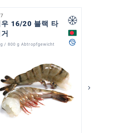
07
503
우 16/20 블랙 타
감바스 8/1
이거
타이거
kg / 800 g Abtropfgewicht
1 kg / 800 g Abt