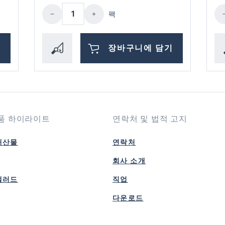
 입력하거나 버튼을 사용하여 수량을 늘리거
제품 수량: 원하는 값을 입력하거
제
팩
기
장바구니에 담기
품 하이라이트
연락처 및 법적 고지
해산물
연락처
회사 소개
샐러드
직업
다운로드