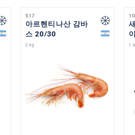
517
1
아르헨티나산 감바
새
스 20/30
2 kg
1 