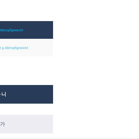
 Abtropfgewicht
00 g Abtropfgewicht
구니
추가