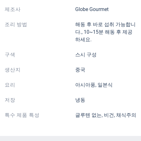
제조사
Globe Gourmet
조리 방법
해동 후 바로 섭취 가능합니
다., 10~15분 해동 후 제공
하세요.
구색
스시 구성
생산지
중국
요리
아시아풍, 일본식
저장
냉동
특수 제품 특성
글루텐 없는, 비건, 채식주의