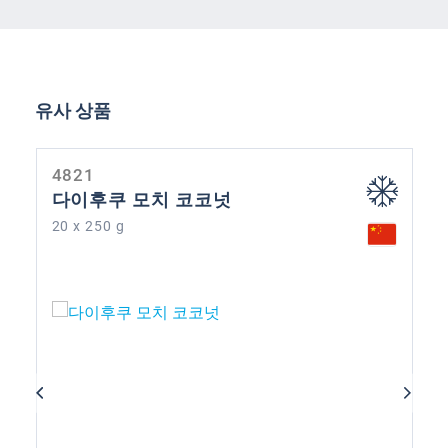
제품 갤러리 건너뛰기
유사 상품
4821
다이후쿠 모치 코코넛
20 x 250 g