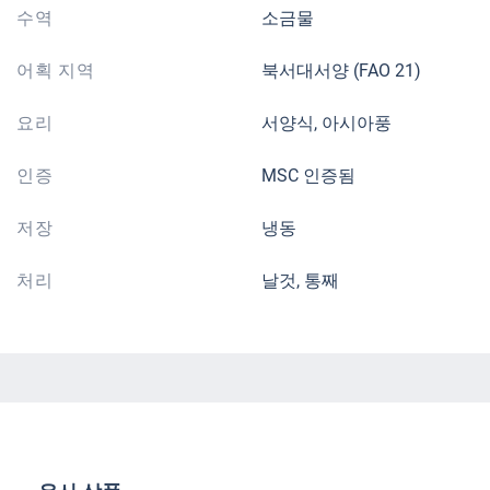
수역
소금물
어획 지역
북서대서양 (FAO 21)
요리
서양식, 아시아풍
인증
MSC 인증됨
저장
냉동
처리
날것, 통째
제품 갤러리 건너뛰기