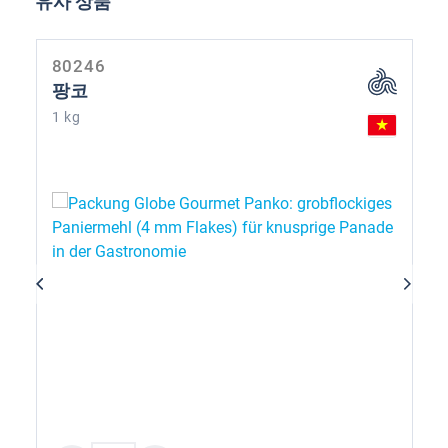
유사 상품
80246
팡코
1 kg