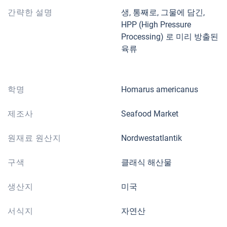
간략한 설명
생, 통째로, 그물에 담긴,
HPP (High Pressure
Processing) 로 미리 방출된
육류
학명
Homarus americanus
제조사
Seafood Market
원재료 원산지
Nordwestatlantik
구색
클래식 해산물
생산지
미국
서식지
자연산