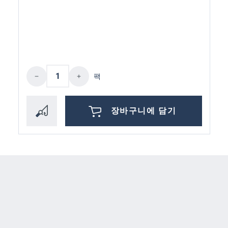
제품 수량: 원하는 값을 입력하거나 버튼
팩
장바구니에 담기