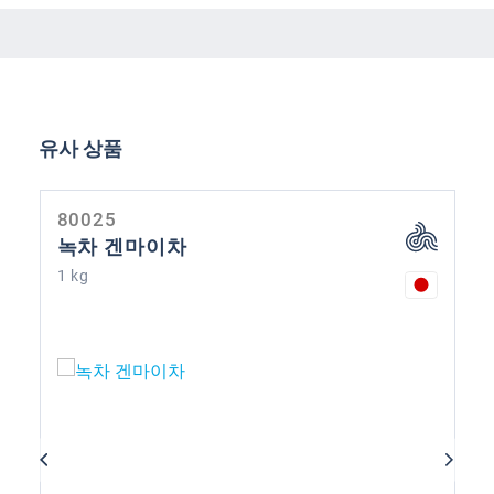
제품 갤러리 건너뛰기
유사 상품
80025
녹차 겐마이차
1 kg