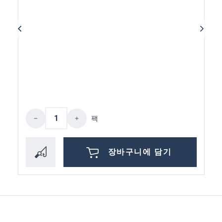
제품 수량: 원하는 값을 입력하거나 버튼
팩
장바구니에 담기