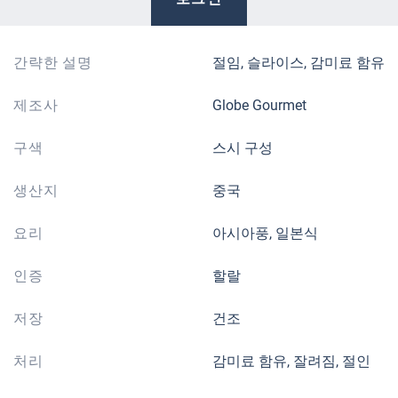
간략한 설명
절임, 슬라이스, 감미료 함유
제조사
Globe Gourmet
구색
스시 구성
생산지
중국
요리
아시아풍, 일본식
인증
할랄
저장
건조
처리
감미료 함유, 잘려짐, 절인