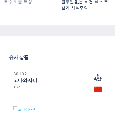
특수 제품 특성
글루텐 없는, 비건, 색소 무
첨가, 채식주의
제품 갤러리 건너뛰기
유사 상품
80102
코나와사비
1 kg