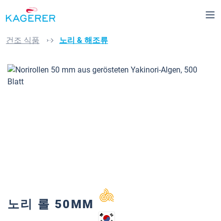
로 건너뛰기
건조 식품
노리 & 해조류
이미지 갤러리 건너뛰기
노리 롤 50MM