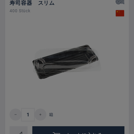
寿司容器 スリム
400 Stück
Product Quantity: Enter the desired amount 
箱