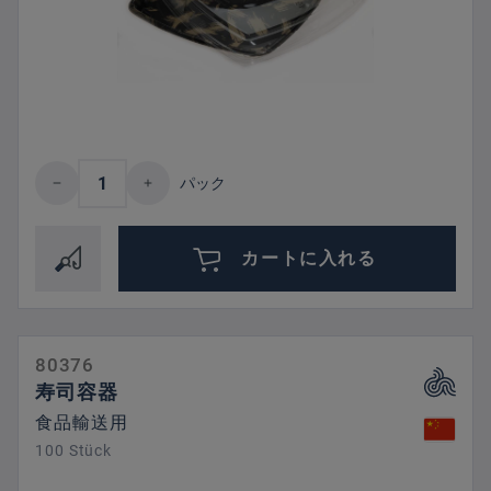
Product Quantity: Enter the desired amount 
パック
カートに入れる
80376
寿司容器
食品輸送用
100 Stück