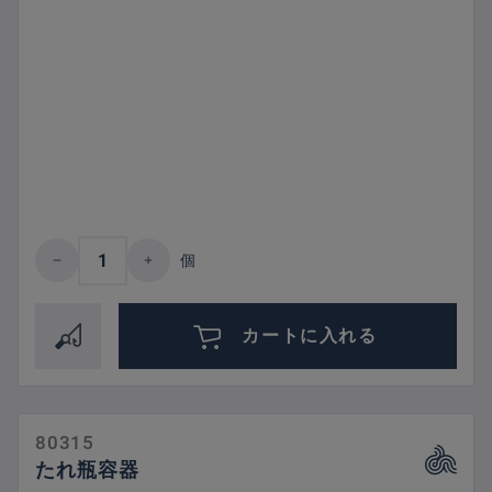
Product Quantity: Enter the desired amount 
個
カートに入れる
80315
たれ瓶容器