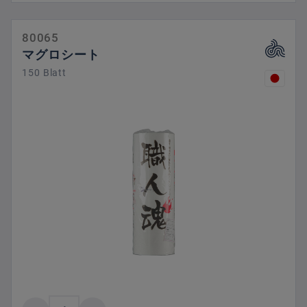
80065
マグロシート
150 Blatt
Product Quantity: Enter the desired amount 