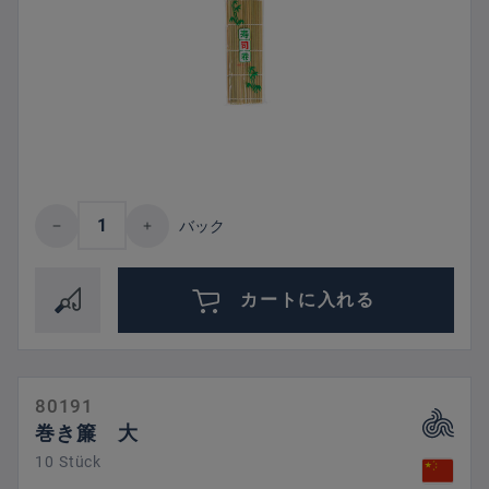
Product Quantity: Enter the desired amount 
バック
カートに入れる
80191
巻き簾 大
10 Stück