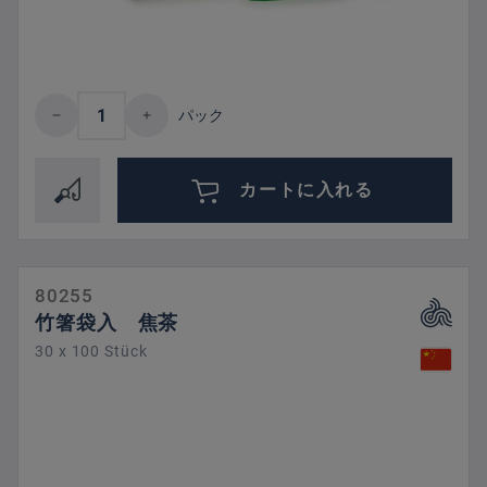
Product Quantity: Enter the desired amount 
パック
カートに入れる
80255
竹箸袋入 焦茶
30 x 100 Stück