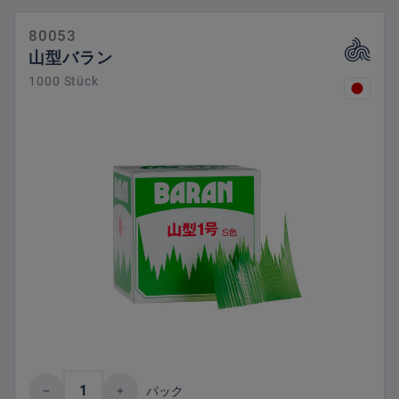
80053
山型バラン
1000 Stück
Product Quantity: Enter the desired amount 
パック