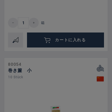
Product Quantity: Enter the desired amount 
箱
カートに入れる
80054
巻き簾 小
10 Stück