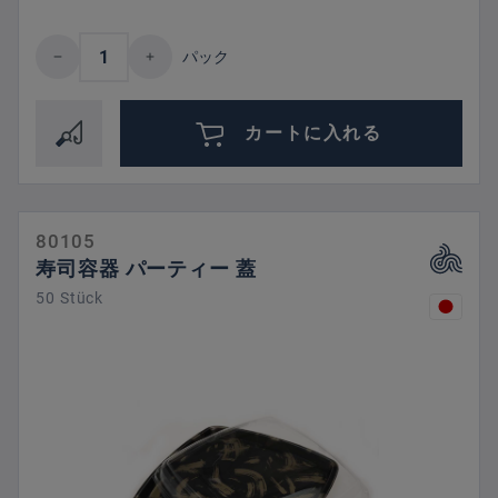
Product Quantity: Enter the desired amount 
パック
カートに入れる
80105
寿司容器 パーティー 蓋
50 Stück