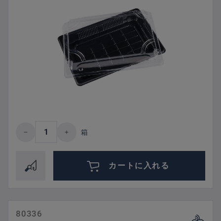
Product Quantity: Enter the desired amount 
箱
カートに入れる
80336