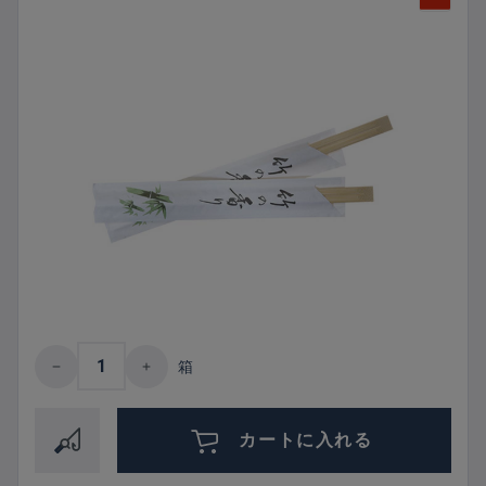
Product Quantity: Enter the desired amount 
箱
カートに入れる