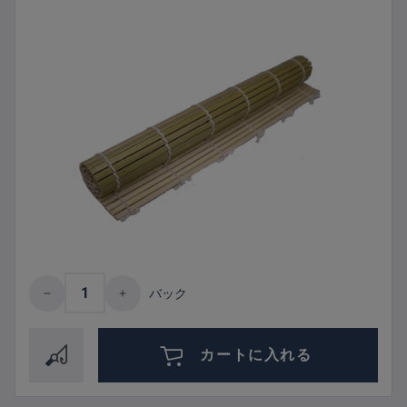
Product Quantity: Enter the desired amount 
バック
カートに入れる