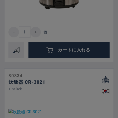
Product Quantity: Enter the desired amount 
個
カートに入れる
80334
炊飯器 CR-3021
1 Stück