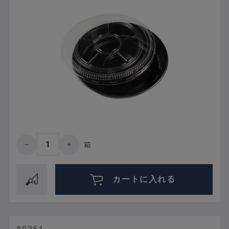
Product Quantity: Enter the desired amount 
箱
カートに入れる