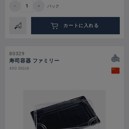
Product Quantity: Enter the desired amount 
パック
カートに入れる
80329
寿司容器 ファミリー
400 Stück