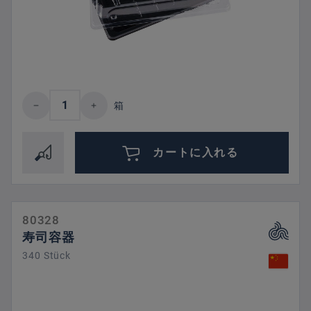
Product Quantity: Enter the desired amount 
箱
カートに入れる
80328
寿司容器
340 Stück