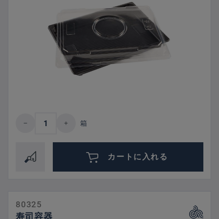
Product Quantity: Enter the desired amount 
箱
カートに入れる
80325
寿司容器