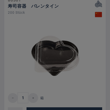
80361
寿司容器 バレンタイン
200 Stück
Product Quantity: Enter the desired amount 
箱