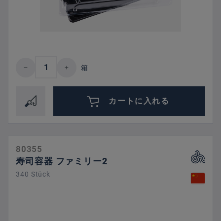
Product Quantity: Enter the desired amount 
箱
カートに入れる
80355
寿司容器 ファミリー2
340 Stück