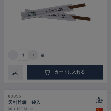
Product Quantity: Enter the desired amount 
箱
カートに入れる
80055
天削竹箸 袋入
30 x 100 Stück