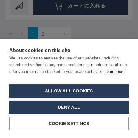
カートに入れる
Page
Page
1
2
About cookies on this site
We use cookies to analyse the use of our websites, including
search and surfing history and search terms, in order to be able to
offer you information tailored to your usage behavior.
Learn more
製品カテゴリ
ALLOW ALL COOKIES
品揃えのハイライト
DENY ALL
お問い合わせ＆法的事項
COOKIE SETTINGS
You have 0 wishlist items