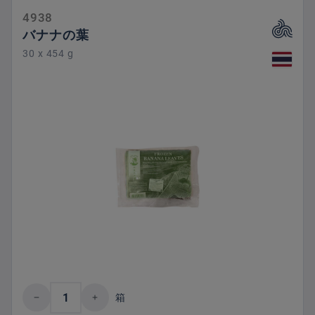
4938
バナナの葉
30 x 454 g
Product Quantity: Enter the desired amount 
箱