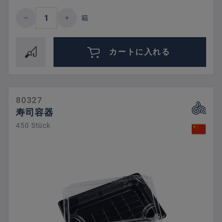
Product Quantity: Enter the desired amount 
箱
カートに入れる
80327
寿司容器
450 Stück