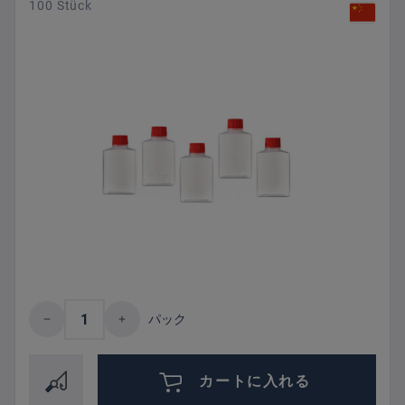
100 Stück
Product Quantity: Enter the desired amount 
パック
カートに入れる