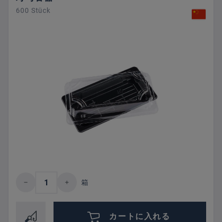
600 Stück
Product Quantity: Enter the desired amount 
箱
カートに入れる