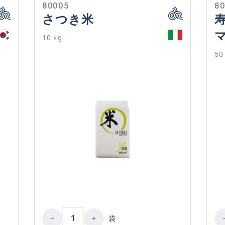
80005
8
さつき米
10 kg
50
the desired amount or use the buttons to i
Product Quantity: Enter the desire
Pr
袋