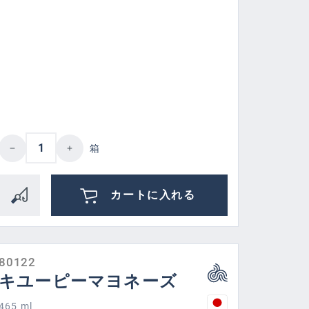
 or decrease the quantity.
amount or use the buttons to increase or d
Product Quantity: Enter the desired amount
箱
カートに入れる
80122
キユーピーマヨネーズ
465 ml