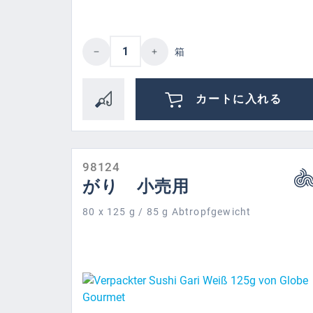
Product Quantity: Enter the des
箱
カートに入れる
98124
がり 小売用
80 x 125 g / 85 g Abtropfgewicht