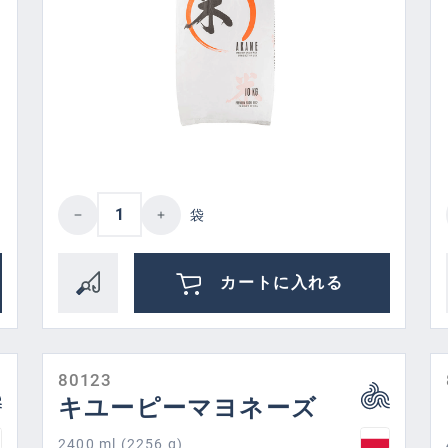
ired amount or use the buttons to increase
Product Quantity: Enter the desired 
袋
カートに入れる
80123
キユーピーマヨネーズ
2400 ml (2256 g)