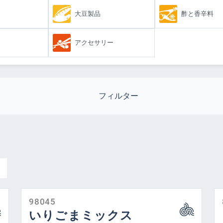
大豆製品
酢と香辛料
アクセサリー
フィルター
キッチン
スト
品揃え
準備
製品の特長
製造
98045
いりごまミックス