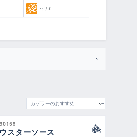
セサミ
レージ
国
80158
ウスターソース