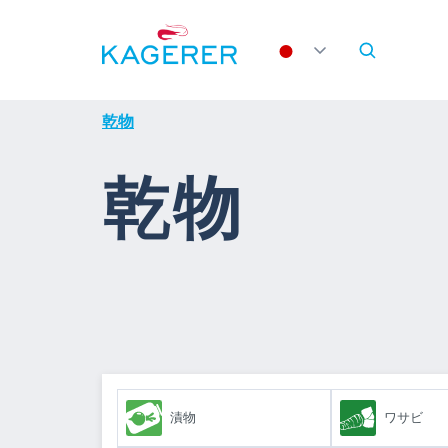
p to main content
Skip to search
Skip to main navigation
乾物
乾物
漬物
ワサビ