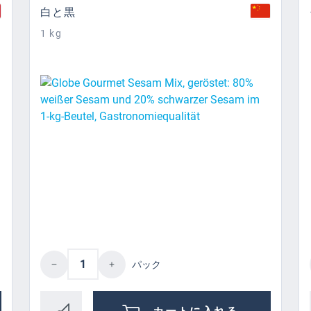
白と黒
1 kg
ired amount or use the buttons to increase
Product Quantity: Enter the desired 
パック