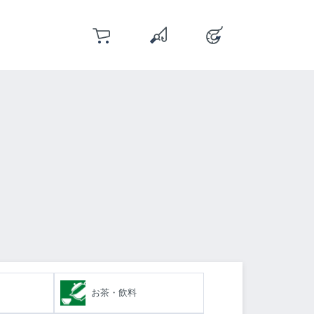
カート
お気に入り
アカウント
You have 0 wishlist items
お茶・飲料