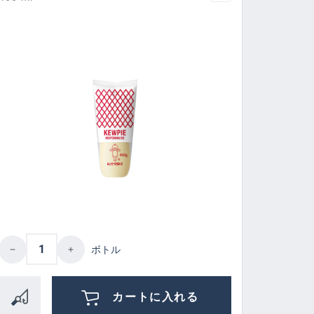
 or decrease the quantity.
amount or use the buttons to increase or d
Product Quantity: Enter the desired amount
ボトル
カートに入れる