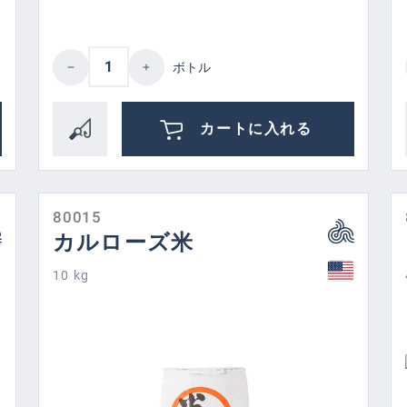
ired amount or use the buttons to increase
Product Quantity: Enter the desired 
ボトル
カートに入れる
80015
カルローズ米
10 kg