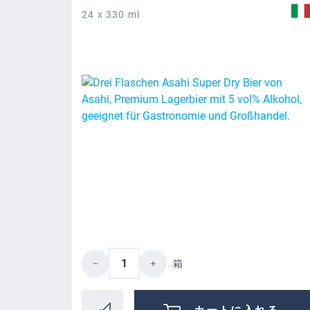
24 x 330 ml
認証
Product Quantity: Enter the des
箱