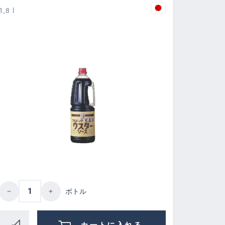
1,8 l
 or decrease the quantity.
amount or use the buttons to increase or d
Product Quantity: Enter the desired amount
ボトル