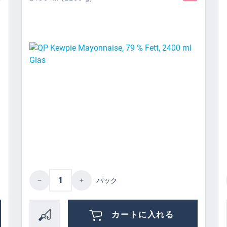
ired amount or use the buttons to increase
Product Quantity: Enter the desired 
パック
カートに入れる