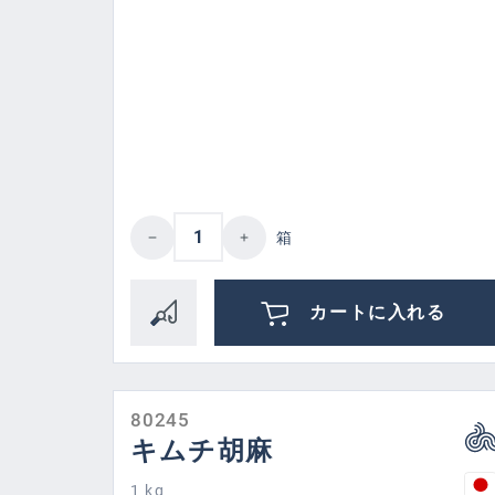
Product Quantity: Enter the des
箱
カートに入れる
80245
キムチ胡麻
1 kg