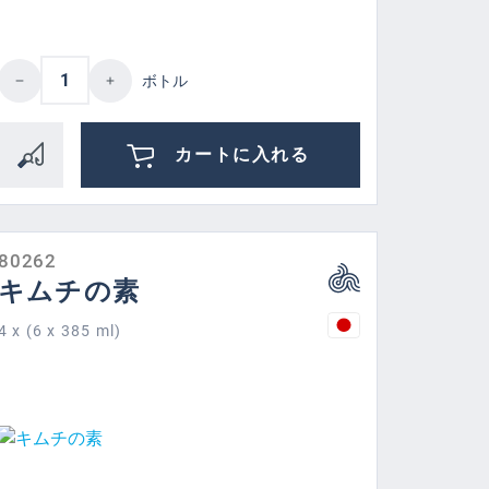
 or decrease the quantity.
amount or use the buttons to increase or d
Product Quantity: Enter the desired amount
ボトル
カートに入れる
80262
キムチの素
4 x (6 x 385 ml)