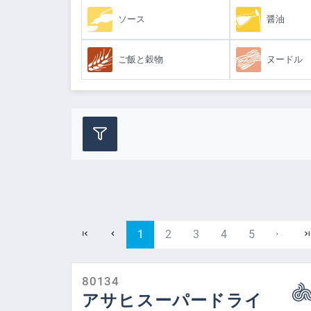
ソース
醤油
ご飯と穀物
ヌードル
Manufacturer
処理
Page
Page
Page
Page
Page
1
2
3
4
5
生息地
80134
アサヒスーパードライ