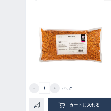
Product Quantity: Enter the des
パック
カートに入れる