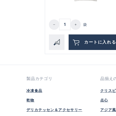
Product Quantity: Enter 
袋
カートに入れ
製品カテゴリ
品揃え
冷凍食品
クリス
乾物
点心
デリカテッセン＆アクセサリー
アジア