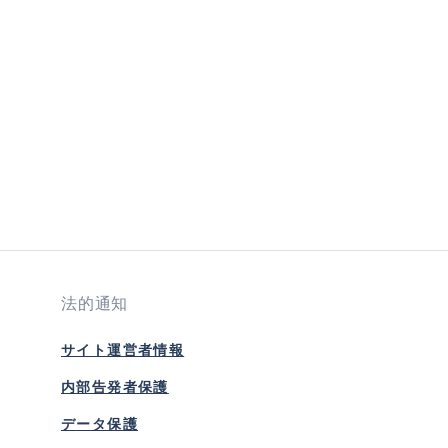
ncrease or decrease the quantity.
d amount or use the buttons to increase or
法的通知
サイト運営者情報
内部告発者保護
データ保護