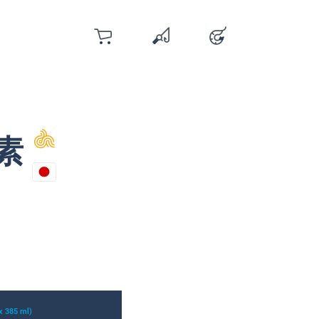
カート
お気に入り
アカウント
You have 0 wishlist items
素
 x 385 ml)