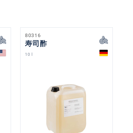
80316
寿司酢
10 l