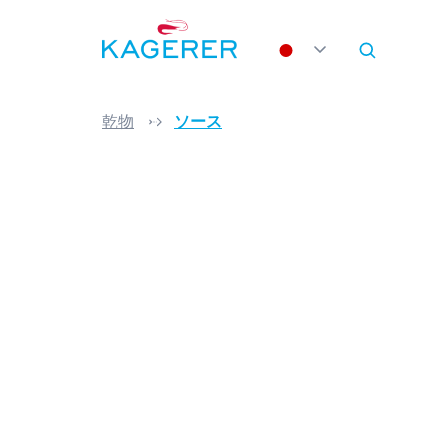
search
Skip to main navigation
乾物
ソース
Skip image gallery