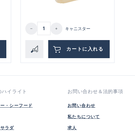
the desired amount or use the buttons to i
Product Quantity: Enter the desire
キャニスター
る
カートに入れる
のハイライト
お問い合わせ＆法的事項
ピー・シーフード
お問い合わせ
私たちについて
風サラダ
求人