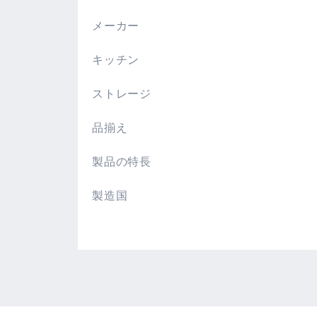
。
メーカー
キッチン
ストレージ
品揃え
製品の特長
製造国