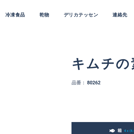
冷凍食品
乾物
デリカテッセン
連絡先
キムチの
品番：
80262
箱
4 x (6