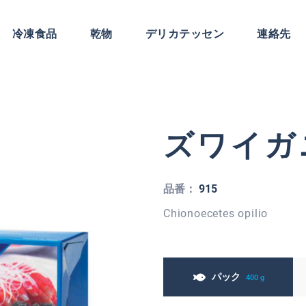
冷凍食品
乾物
デリカテッセン
連絡先
ズワイガニ
品番：
915
Chionoecetes opilio
パック
400 g