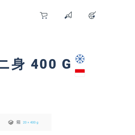
カート
お気に入り
アカウント
You have 0 wishlist items
身 400 G
箱
20 × 400 g