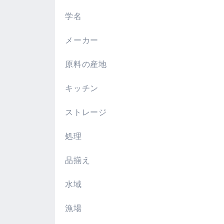
。
学名
メーカー
原料の産地
キッチン
ストレージ
処理
品揃え
水域
漁場