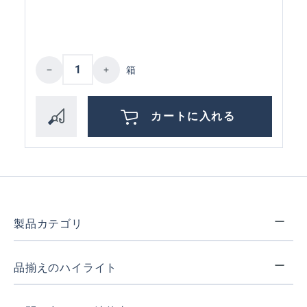
Product Quantity: Enter the desired amoun
箱
カートに入れる
製品カテゴリ
品揃えのハイライト