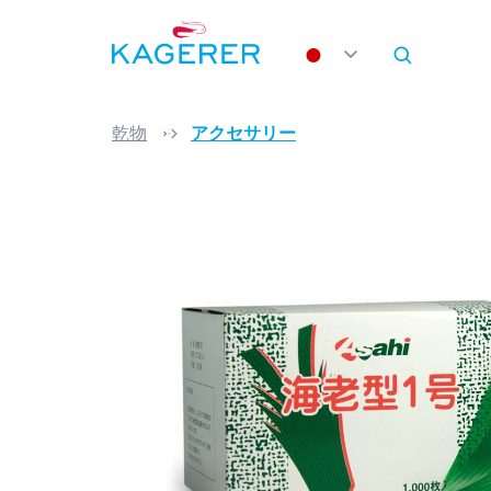
search
Skip to main navigation
乾物
アクセサリー
Skip image gallery