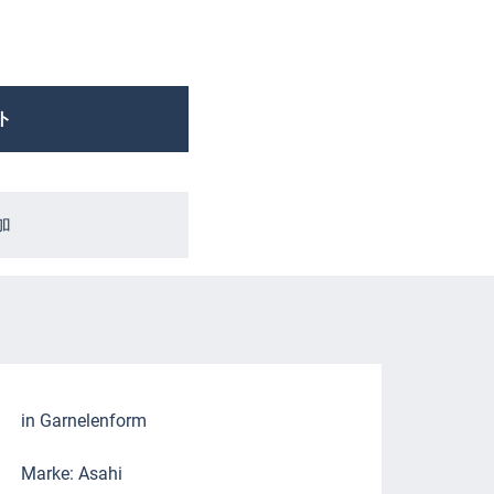
ト
加
in Garnelenform
Marke: Asahi