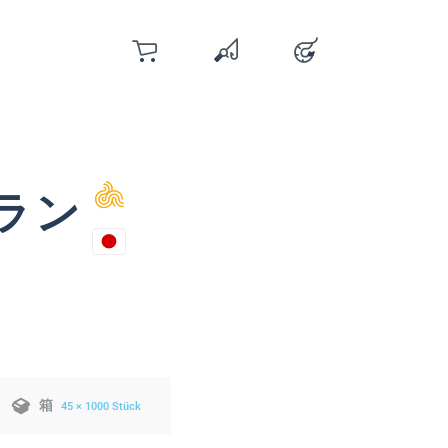
カート
お気に入り
アカウント
You have 0 wishlist items
ラン
箱
45 × 1000 Stück