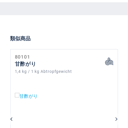
Skip product gallery
類似商品
80101
甘酢がり
1,4 kg / 1 kg Abtropfgewicht