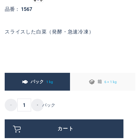
品番：
1567
スライスした白菜（発酵・急速冷凍）
パック
箱
1 kg
6 × 1 kg
パック
カート