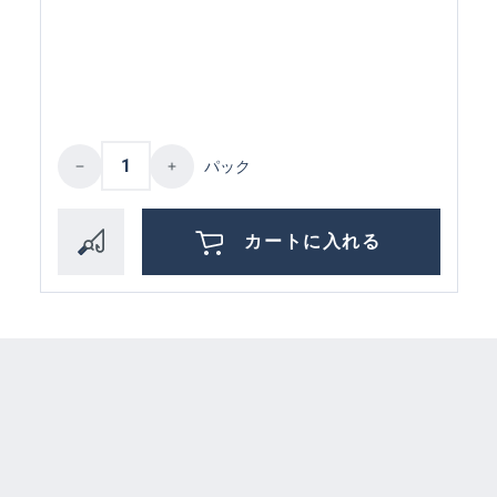
Product Quantity: Enter the desired amoun
パック
カートに入れる