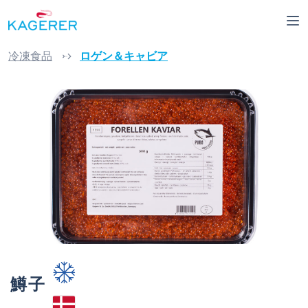
in content
冷凍食品
ロゲン＆キャビア
Skip image gallery
鱒子