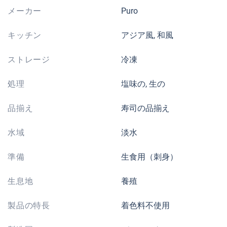
メーカー
Puro
キッチン
アジア風, 和風
ストレージ
冷凍
処理
塩味の, 生の
品揃え
寿司の品揃え
水域
淡水
準備
生食用（刺身）
生息地
養殖
製品の特長
着色料不使用