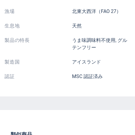
漁場
北東大西洋（FAO 27）
生息地
天然
製品の特長
うま味調味料不使用, グル
テンフリー
製造国
アイスランド
認証
MSC 認証済み
Skip product gallery
類似商品