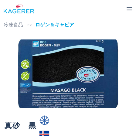
Skip to main content
冷凍食品
ロゲン＆キャビア
Skip image gallery
真砂 黒