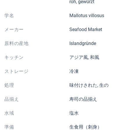
roh, gewürzt
学名
Mallotus villosus
メーカー
Seafood Market
原料の産地
Islandgründe
キッチン
アジア風, 和風
ストレージ
冷凍
処理
味付けされた, 生の
品揃え
寿司の品揃え
水域
塩水
準備
生食用（刺身）