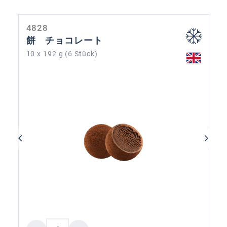
4828
餅 チョコレート
10 x 192 g (6 Stück)
Product Quantity: Enter the desired amoun