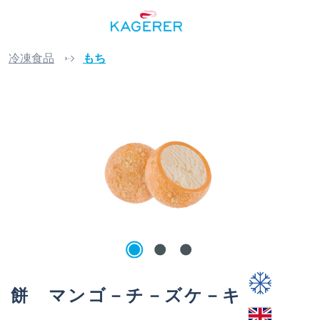
Skip to main content
冷凍食品
もち
Skip image gallery
餅 マンゴ－チ－ズケ－キ