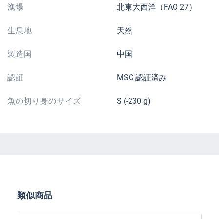
漁場
北東大西洋（FAO 27）
生息地
天然
製造国
中国
認証
MSC 認証済み
魚の切り身のサイズ
S (-230 g)
Skip product gallery
類似商品