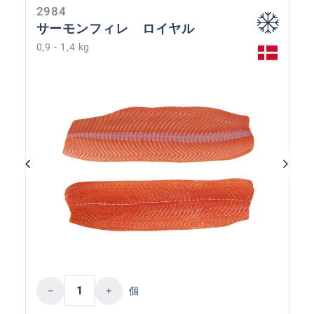
2984
サーモンフィレ ロイヤル
0,9 - 1,4 kg
Product Quantity: Enter the desired amoun
個