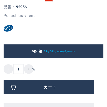
品番：
92956
Pollachius virens
箱
5 kg / 4 kg Abtropfgewicht
箱
カート