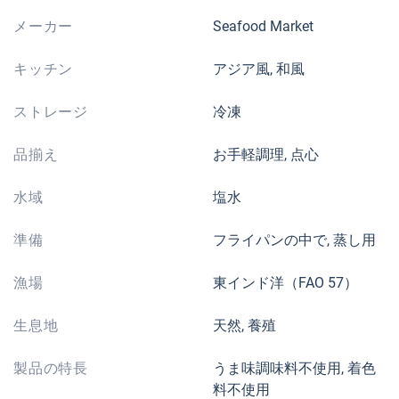
メーカー
Seafood Market
キッチン
アジア風, 和風
ストレージ
冷凍
品揃え
お手軽調理, 点心
水域
塩水
準備
フライパンの中で, 蒸し用
漁場
東インド洋（FAO 57）
生息地
天然, 養殖
製品の特長
うま味調味料不使用, 着色
料不使用