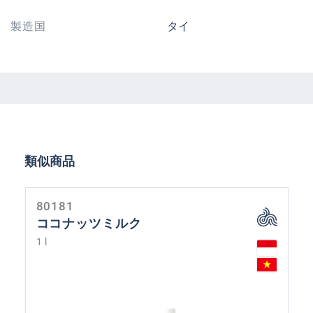
製造国
タイ
Skip product gallery
類似商品
80181
ココナッツミルク
1 l