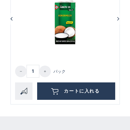
Product Quantity: Enter the desired amoun
パック
カートに入れる