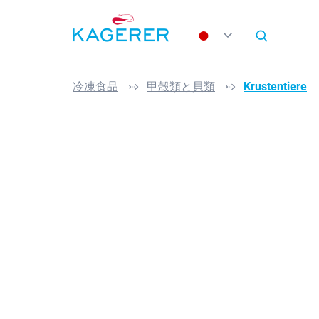
search
Skip to main navigation
冷凍食品
甲殻類と貝類
Krustentiere
Skip image gallery