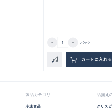
Product Quantity: Enter 
バック
カートに入れ
製品カテゴリ
品揃え
冷凍食品
クリス