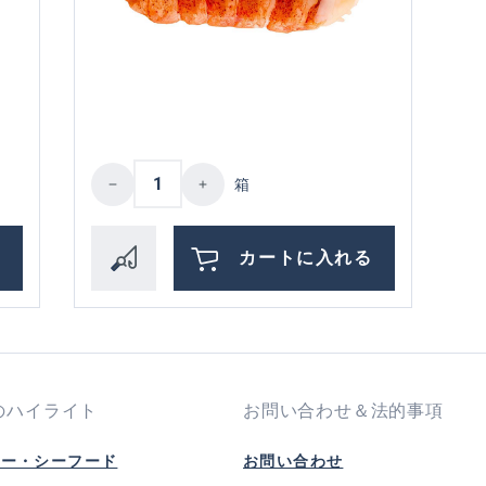
the desired amount or use the buttons to i
Product Quantity: Enter the desire
箱
る
カートに入れる
のハイライト
お問い合わせ＆法的事項
ピー・シーフード
お問い合わせ