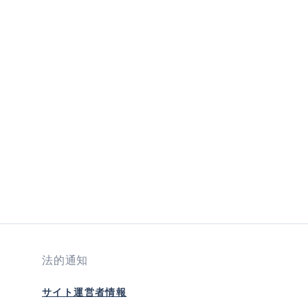
ncrease or decrease the quantity.
d amount or use the buttons to increase or
法的通知
サイト運営者情報