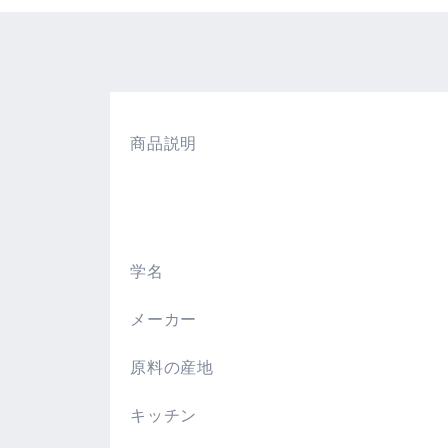
商品説明
。
学名
メーカー
原料の産地
キッチン