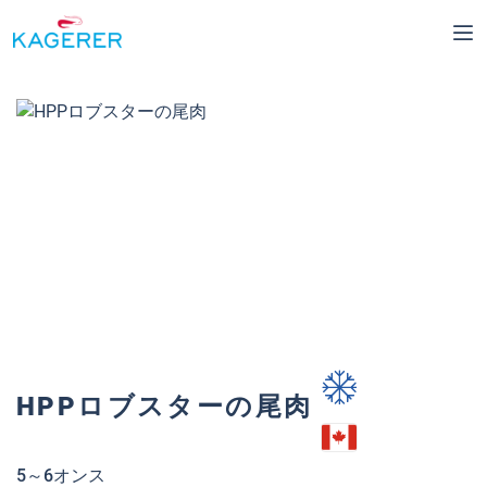
Skip to main content
Skip image gallery
HPPロブスターの尾肉
5～6オンス