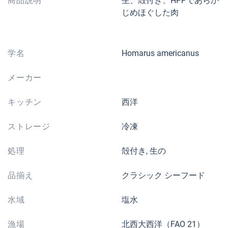
商品説明
生、殻付き、HPPであらか
じめほぐした肉
学名
Homarus americanus
メーカー
キッチン
西洋
ストレージ
冷凍
処理
殻付き, 生の
品揃え
クラシック シーフード
水域
塩水
漁場
北西大西洋（FAO 21）