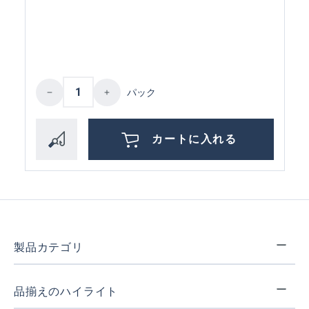
Product Quantity: Enter the desired amoun
パック
カートに入れる
製品カテゴリ
品揃えのハイライト