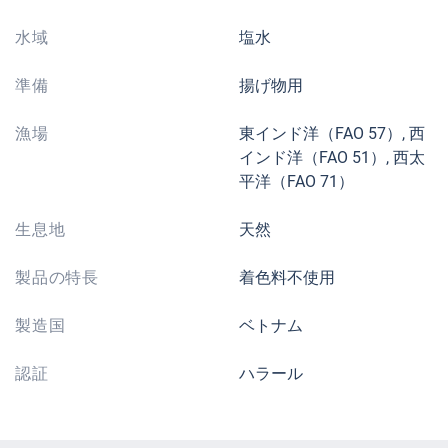
水域
塩水
準備
揚げ物用
漁場
東インド洋（FAO 57）, 西
インド洋（FAO 51）, 西太
平洋（FAO 71）
生息地
天然
製品の特長
着色料不使用
製造国
ベトナム
認証
ハラール