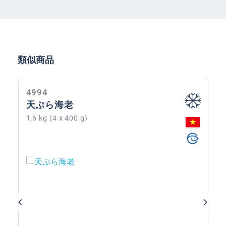
Skip product gallery
類似商品
4994
天ぷら海老
1,6 kg (4 x 400 g)