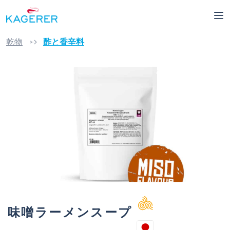
Skip to main content
乾物
酢と香辛料
Skip image gallery
味噌ラーメンスープ