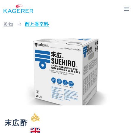
Skip to main content
乾物
酢と香辛料
Skip image gallery
末広酢