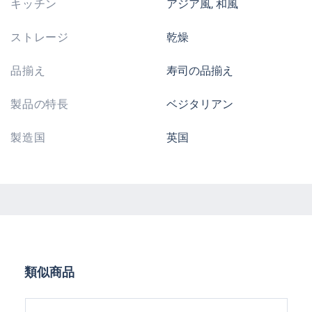
キッチン
アジア風, 和風
ストレージ
乾燥
品揃え
寿司の品揃え
製品の特長
ベジタリアン
製造国
英国
Skip product gallery
類似商品