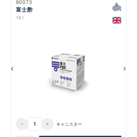
80073
富士酢
18 l
Product Quantity: Enter the desired amoun
キャニスター