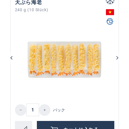
天ぷら海老
240 g (10 Stück)
Product Quantity: Enter the desired amoun
パック