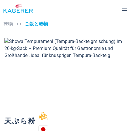
Skip to main content
乾物
ご飯と穀物
Skip image gallery
天ぷら粉