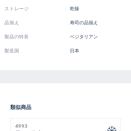
ストレージ
乾燥
品揃え
寿司の品揃え
製品の特長
ベジタリアン
製造国
日本
Skip product gallery
類似商品
4993