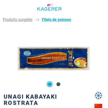
Passer au contenu principal
Produits surgelés
Filets de poisson
Ignorer la galerie d'images
UNAGI KABAYAKI
ROSTRATA