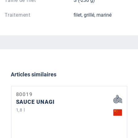
Taille de filet
S (-230 g)
Traitement
filet, grillé, mariné
Ignorer la galerie de produits
Articles similaires
80019
SAUCE UNAGI
1,8 l