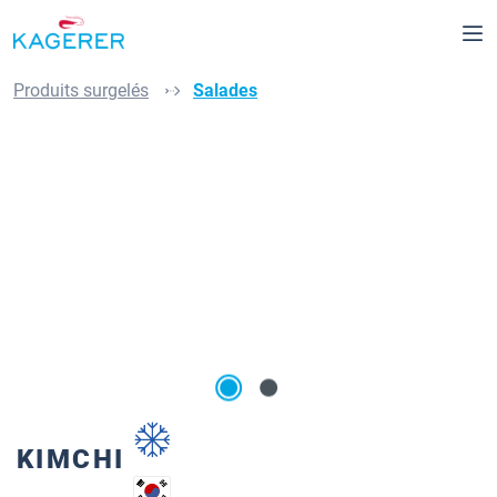
tenu principal
Produits surgelés
Salades
Ignorer la galerie d'images
KIMCHI