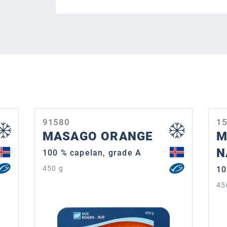
91580
1
MASAGO ORANGE
M
N
100 % capelan, grade A
450 g
10
45