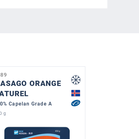
589
ASAGO ORANGE
ATUREL
0% Capelan Grade A
0 g