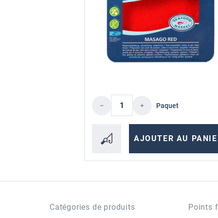
Quantité de produit : En
Paquet
AJOUTER AU PANIE
Catégories de produits
Points 