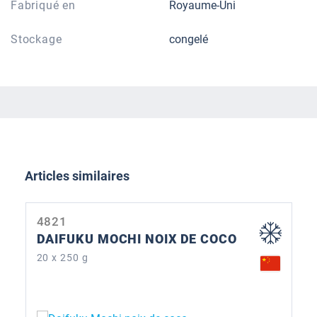
Fabriqué en
Royaume-Uni
Stockage
congelé
Ignorer la galerie de produits
Articles similaires
4821
DAIFUKU MOCHI NOIX DE COCO
20 x 250 g