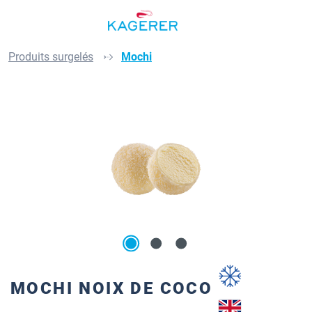
Passer au contenu principal
Produits surgelés
Mochi
Ignorer la galerie d'images
MOCHI NOIX DE COCO