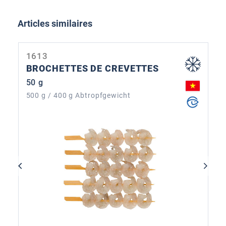
Ignorer la galerie de produits
Articles similaires
1613
BROCHETTES DE CREVETTES
50 g
500 g / 400 g Abtropfgewicht