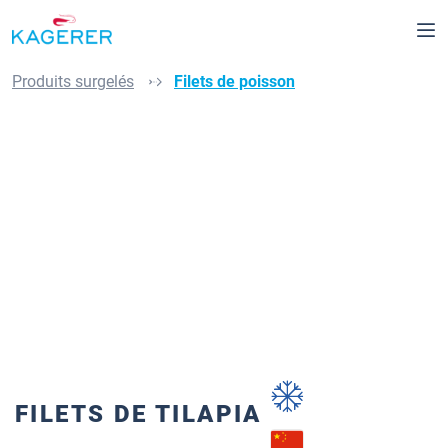
tenu principal
Produits surgelés
Filets de poisson
Ignorer la galerie d'images
FILETS DE TILAPIA