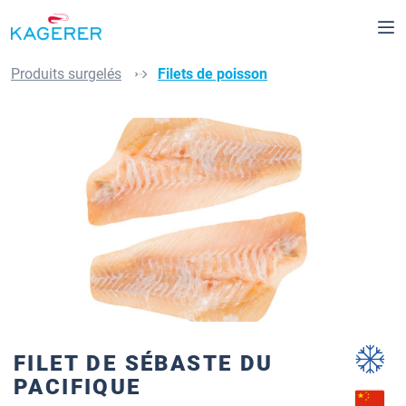
Passer au contenu principal
Produits surgelés
Filets de poisson
Ignorer la galerie d'images
FILET DE SÉBASTE DU
PACIFIQUE