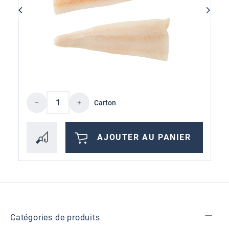
Quantité de produit : Entrez la quantité 
Carton
AJOUTER AU PANIER
Catégories de produits