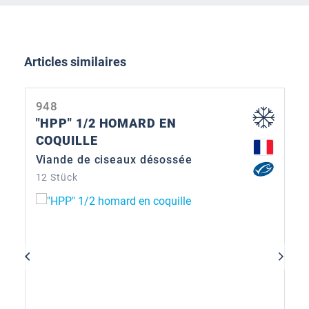
Ignorer la galerie de produits
Articles similaires
948
"HPP" 1/2 HOMARD EN
COQUILLE
Viande de ciseaux désossée
12 Stück